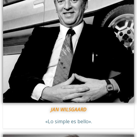
JAN WILSGAARD
«Lo simple es bello».