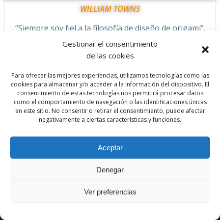
WILLIAM TOWNS
“Siempre soy fiel a la filosofía de diseño de origami”.
Gestionar el consentimiento
de las cookies
Para ofrecer las mejores experiencias, utilizamos tecnologías como las
cookies para almacenar y/o acceder a la información del dispositivo. El
Galería diseñadores de
consentimiento de estas tecnologías nos permitirá procesar datos
como el comportamiento de navegación o las identificaciones únicas
en este sitio. No consentir o retirar el consentimiento, puede afectar
automóviles
negativamente a ciertas características y funciones.
Aceptar
Denegar
Ver preferencias
Galería de vehículos seleccionada por Par Motor Club y
que muestra creaciones realizadas por nuestra lista de