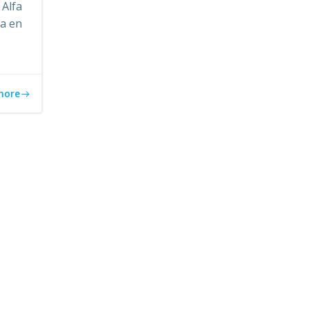
 Alfa
ra en
more