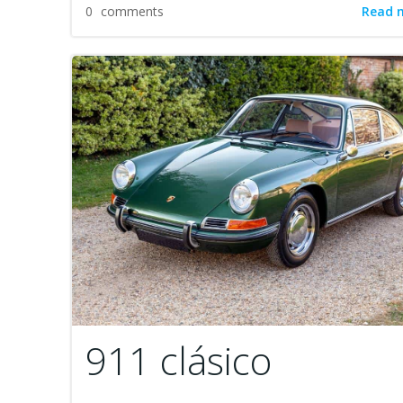
Read 
0
comments
911 clásico