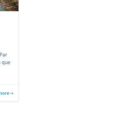
Par
s que
more