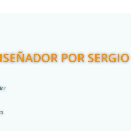
ISEÑADOR POR SERGIO
der
ca