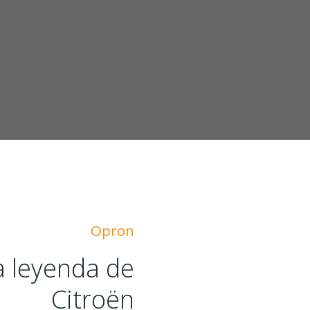
Opron
a leyenda de
Citroën