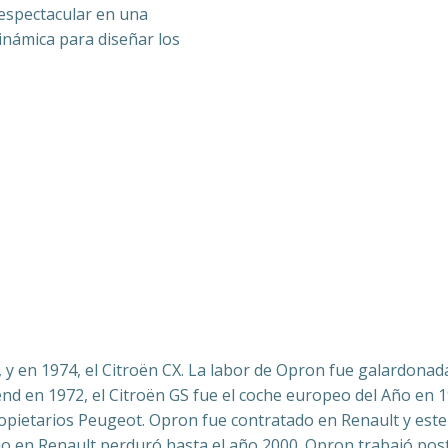
espectacular en una
inámica para diseñar los
y en 1974, el Citroën CX. La labor de Opron fue galardonada
nd en 1972, el Citroën GS fue el coche europeo del Año en 19
ietarios Peugeot. Opron fue contratado en Renault y este p
bajo en Renault perduró hasta el año 2000. Opron trabajó po