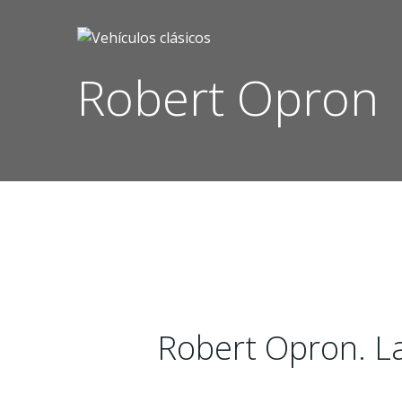
Saltar
al
contenido
Robert Opron
Robert Opron. L