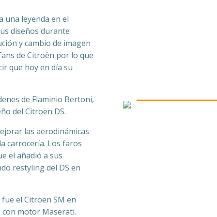
a una leyenda en el
 sus diseños durante
ución y cambio de imagen
fans de Citroën por lo que
cir que hoy en día su
denes de Flaminio Bertoni,
eño del Citroën DS.
jorar las aerodinámicas
a carrocería. Los faros
ue el añadió a sus
do restyling del DS en
 fue el Citroën SM en
s con motor Maserati.