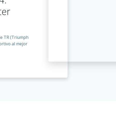
ter
rie TR (Triumph
ortivo al mejor