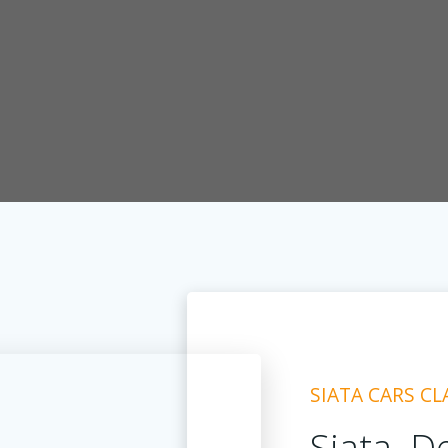
SIATA CARS CL
Siata. D