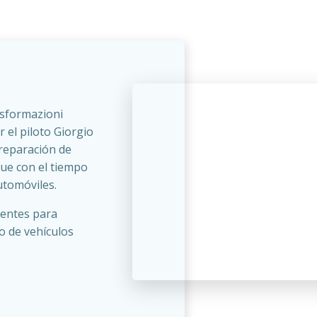
asformazioni
 el piloto Giorgio
preparación de
que con el tiempo
utomóviles.
nentes para
o de vehículos