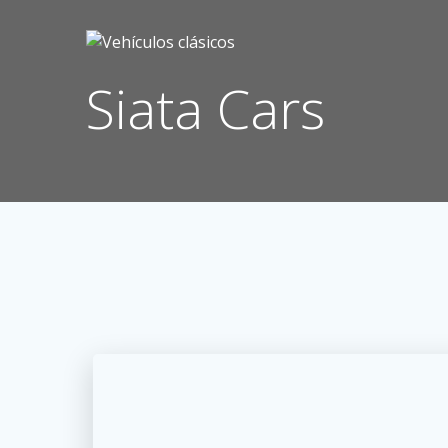
Saltar
al
contenido
Siata Cars