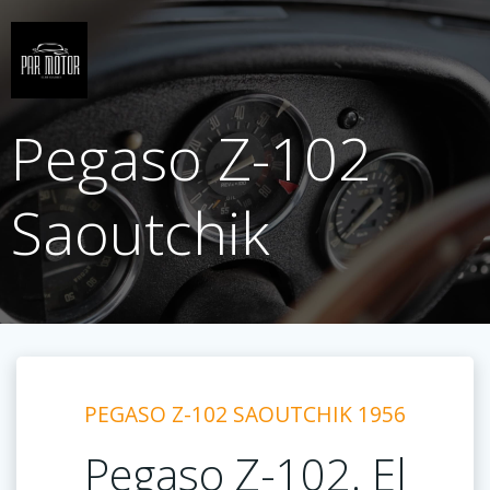
Saltar
al
contenido
Pegaso Z-102
Saoutchik
PEGASO Z-102 SAOUTCHIK 1956
Pegaso Z-102. El