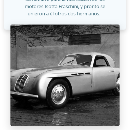
motores Isotta Fraschini, y pronto se
unieron a él otros dos hermanos.