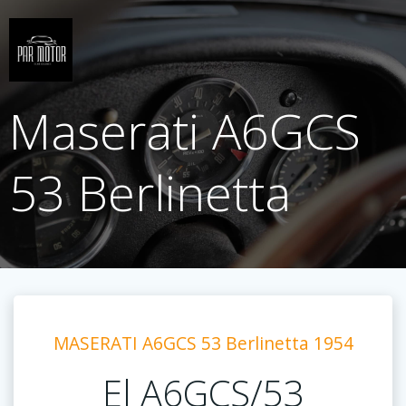
Saltar
al
contenido
Maserati A6GCS
53 Berlinetta
MASERATI A6GCS 53 Berlinetta 1954
El A6GCS/53