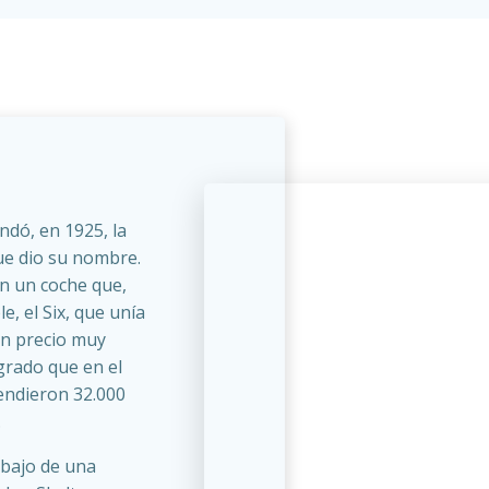
ndó, en 1925, la
ue dio su nombre.
on un coche que,
e, el Six, que unía
un precio muy
grado que en el
endieron 32.000
.
abajo de una