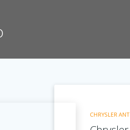
o
CHRYSLER ANT
Chrysler 