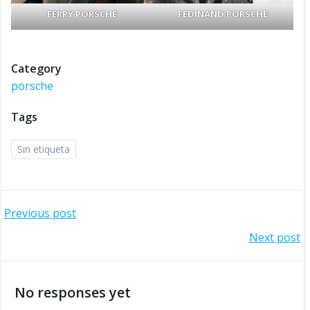
FERRY PORSCHE
FEDINAND PORSCHE
Category
porsche
Tags
Sin etiqueta
Navegación
Previous post
Navegación
Next post
por
por
las
No responses yet