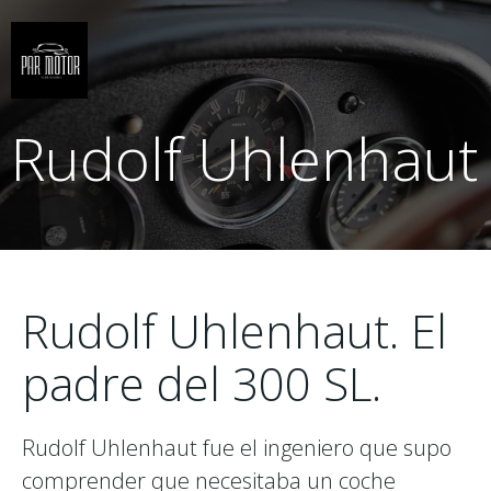
Saltar
al
contenido
Rudolf Uhlenhaut
Rudolf Uhlenhaut. El
padre del 300 SL.
Rudolf Uhlenhaut fue el ingeniero que supo
comprender que necesitaba un coche