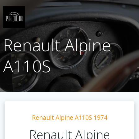
Saltar
al
contenido
Renault Alpine
A110S
Renault Alpine A110S 1974
Renault Alpine