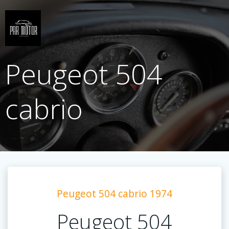
Saltar
al
contenido
Peugeot 504
cabrio
Peugeot 504 cabrio 1974
Peugeot 504