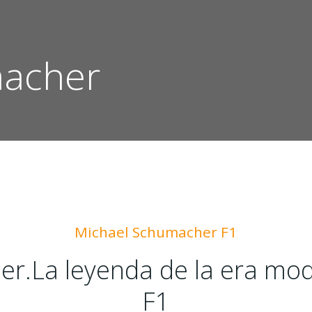
macher
Michael Schumacher F1
r.La leyenda de la era mod
F1