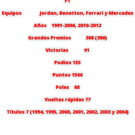
F1
Equipos Jordan, Benetton, Ferrari y Mercedes
Años 1991-2006, 2010-2012
Grandes Premios 308 (306)
Victorias 91
Podios 155
Puntos 1566
Poles 68
Vueltas rápidas 77
Títulos 7 (1994, 1995, 2000, 2001, 2002, 2003 y 2004)