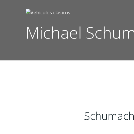
Saltar
al
contenido
Michael Schu
Schumache