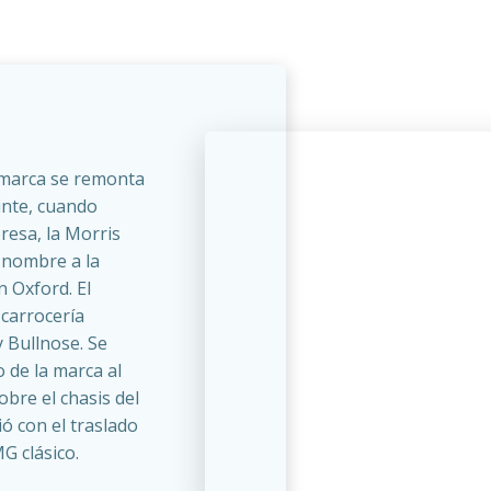
a marca se remonta
inte, cuando
resa, la Morris
n nombre a la
n Oxford. El
 carrocería
 Bullnose. Se
 de la marca al
obre el chasis del
ó con el traslado
G clásico.