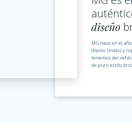
auténti
diseño
br
MG nace en el año
(Reino Unido) y r
tenemos del vehíc
de puro estilo brit