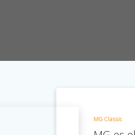
MG Classic
MG es el