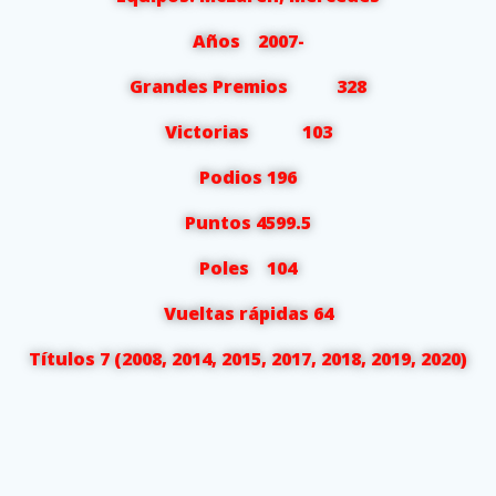
Años 2007-
Grandes Premios 328
Victorias 103
Podios 196
Puntos 4599.5
Poles 104
Vueltas rápidas 64
Títulos 7 (2008, 2014, 2015, 2017, 2018, 2019, 2020)