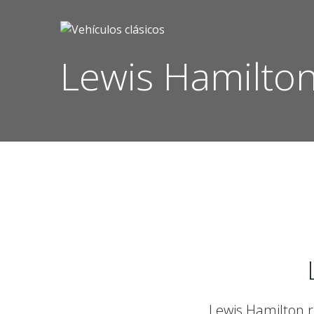
Saltar
al
contenido
Lewis Hamilto
Lewis Hamilton r