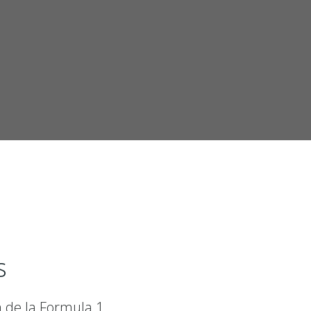
s
a de la Formula 1