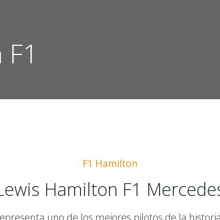
n F1
F1 Hamilton
Lewis Hamilton F1 Mercede
epresenta uno de los mejores pilotos de la histori