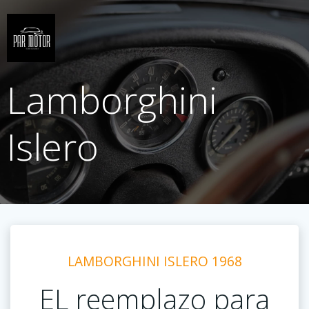
Saltar
al
contenido
Lamborghini
Islero
LAMBORGHINI ISLERO 1968
EL reemplazo para