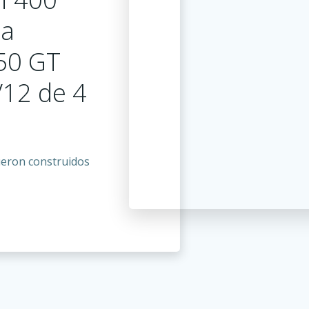
na
350 GT
V12 de 4
eron construidos