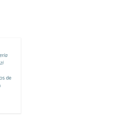
eria
zi
ros de
a