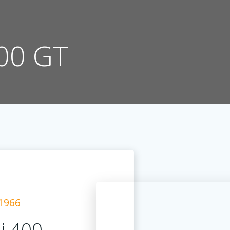
00 GT
1966
i 400