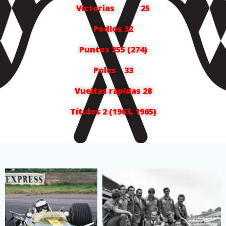
Victorias 25
Podios 32
Puntos 255 (274)
Poles 33
Vueltas rápidas 28
Títulos 2 (1963, 1965)