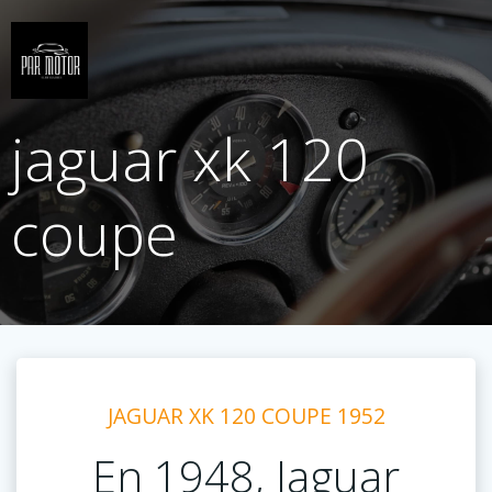
Saltar
al
contenido
jaguar xk 120
coupe
JAGUAR XK 120 COUPE 1952
En 1948, Jaguar