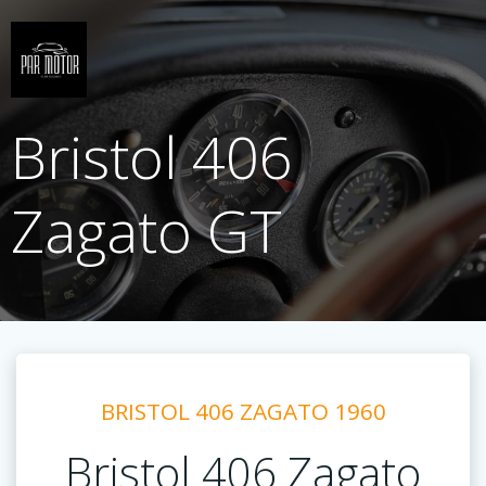
Saltar
al
contenido
Bristol 406
Zagato GT
BRISTOL 406 ZAGATO 1960
Bristol 406 Zagato